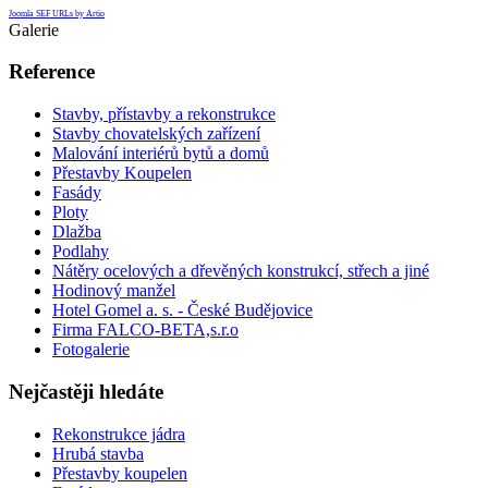
Joomla SEF URLs by Artio
Galerie
Reference
Stavby, přístavby a rekonstrukce
Stavby chovatelských zařízení
Malování interiérů bytů a domů
Přestavby Koupelen
Fasády
Ploty
Dlažba
Podlahy
Nátěry ocelových a dřevěných konstrukcí, střech a jiné
Hodinový manžel
Hotel Gomel a. s. - České Budějovice
Firma FALCO-BETA,s.r.o
Fotogalerie
Nejčastěji hledáte
Rekonstrukce jádra
Hrubá stavba
Přestavby koupelen