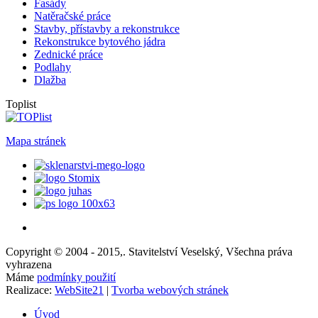
Fasády
Natěračské práce
Stavby, přístavby a rekonstrukce
Rekonstrukce bytového jádra
Zednické práce
Podlahy
Dlažba
Toplist
Mapa stránek
Copyright © 2004 - 2015,. Stavitelství Veselský, Všechna práva
vyhrazena
Máme
podmínky použití
Realizace:
WebSite21
|
Tvorba webových stránek
Úvod