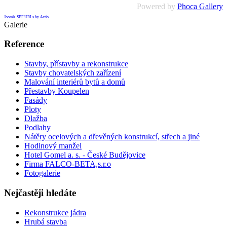
Powered by
Phoca Gallery
Joomla SEF URLs by Artio
Galerie
Reference
Stavby, přístavby a rekonstrukce
Stavby chovatelských zařízení
Malování interiérů bytů a domů
Přestavby Koupelen
Fasády
Ploty
Dlažba
Podlahy
Nátěry ocelových a dřevěných konstrukcí, střech a jiné
Hodinový manžel
Hotel Gomel a. s. - České Budějovice
Firma FALCO-BETA,s.r.o
Fotogalerie
Nejčastěji hledáte
Rekonstrukce jádra
Hrubá stavba